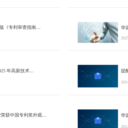
！新版《专利审查指南…
华
202
025 年高新技术…
提
202
业荣获中国专利奖外观…
华
202