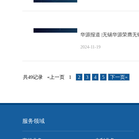
华源报道 |无锡华源荣膺
2024-11-19
共49记录
«上一页
1
2
3
4
5
下一页»
服务领域