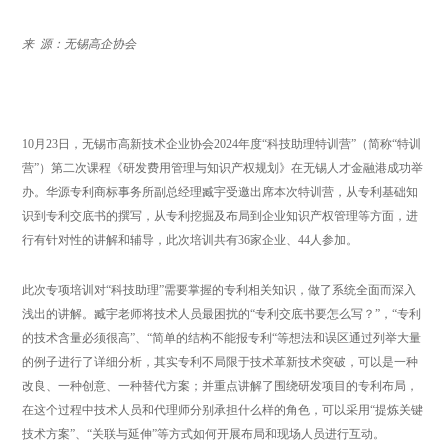
来 源：无锡高企协会
10月23日，无锡市高新技术企业协会2024年度“科技助理特训营”（简称“特训
营”）第二次课程《研发费用管理与知识产权规划》在无锡人才金融港成功举
办。华源专利商标事务所副总经理臧宇受邀出席本次特训营，从专利基础知
识到专利交底书的撰写，从专利挖掘及布局到企业知识产权管理等方面，进
行有针对性的讲解和辅导，此次培训共有36家企业、44人参加。
此次专项培训
对
“科技助理”需要掌握的专利
相关知识，做了系统全面而深入
浅出的讲解。臧宇老师
将技术人员最困扰的
“专利交底书要怎么写？”，“
专利
的技术含量必须很高
”、“简单的结构不能报专利“等
想法和误区通过列举大量
的例子进行了详细分析，其实专利不局限于技术革新技术突破，可以是一种
改良、一种创意、一种替代方案；并重点讲解了围绕研发项目的专利布局
，
在这个过程中技术人员和代理师分别承担什么样的角色，可以采用
“提炼关键
技术方案”、“关联与延伸”等方式如何开展布局和现场人员进行互动。