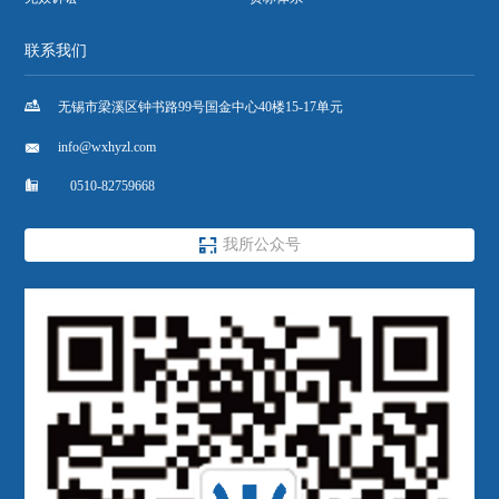
联系我们

无锡市梁溪区钟书路99号国金中心40楼15-17单元

info@wxhyzl.com

0510-82759668

我所公众号