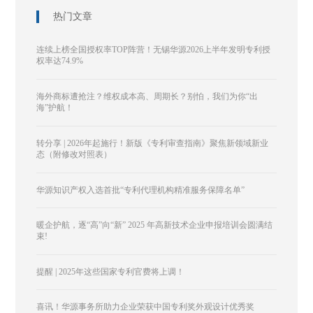
热门文章
连续上榜全国授权率TOP阵营！无锡华源2026上半年发明专利授
权率达74.9%
海外商标遭抢注？维权成本高、周期长？别怕，我们为你“出
海”护航！
转分享 | 2026年起施行！新版《专利审查指南》聚焦新领域新业
态（附修改对照表）
华源知识产权入选首批“专利代理机构精准服务保障名单”
暖企护航，逐“高”向“新” 2025 年高新技术企业申报培训会圆满结
束!
提醒 | 2025年这些国家专利官费将上调！
喜讯！华源事务所助力企业荣获中国专利奖外观设计优秀奖