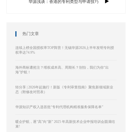

华源浅谈：香港的专利类型与申请技巧
热门文章
连续上榜全国授权率TOP阵营！无锡华源2026上半年发明专利授
权率达74.9%
海外商标遭抢注？维权成本高、周期长？别怕，我们为你“出
海”护航！
转分享 | 2026年起施行！新版《专利审查指南》聚焦新领域新业
态（附修改对照表）
华源知识产权入选首批“专利代理机构精准服务保障名单”
暖企护航，逐“高”向“新” 2025 年高新技术企业申报培训会圆满结
束!